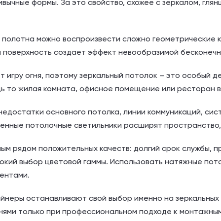
ивычные формы. За это свойство, схожее с зеркалом, гля
 полотна можно воспроизвести сложно геометрические к
ая поверхность создает эффект невообразимой бесконечн
 игру огня, поэтому зеркальный потолок – это особый 
ь то жилая комната, офисное помещение или ресторан в
недостатки основного потолка, линии коммуникаций, сис
нные потолочные светильники расширят пространство, д
м рядом положительных качеств: долгий срок службы, пр
окий выбор цветовой гаммы. Использовать натяжные пот
ентами.
йнеры останавливают свой выбор именно на зеркальных 
нями только при профессиональном подходе к монтажны