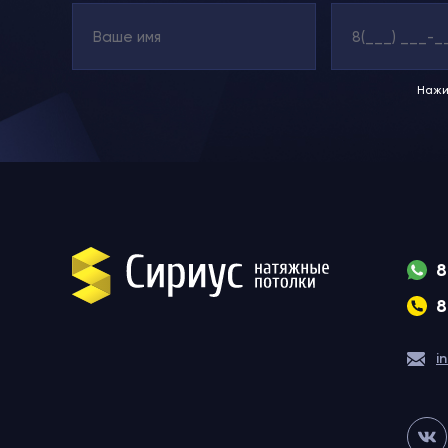
Нажи
8
8
i