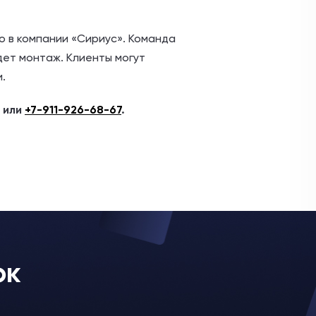
о в компании «Сириус». Команда
дет монтаж. Клиенты могут
.
или
+7-911-926-68-67
.
ок