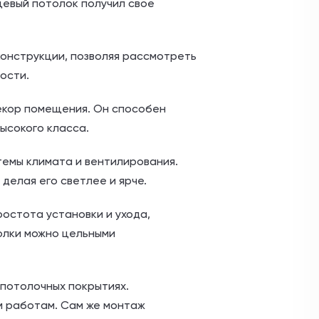
нцевый потолок получил свое
онструкции, позволяя рассмотреть
ости.
декор помещения. Он способен
ысокого класса.
темы климата и вентилирования.
елая его светлее и ярче.
остота установки и ухода,
олки можно цельными
потолочных покрытиях.
м работам. Сам же монтаж