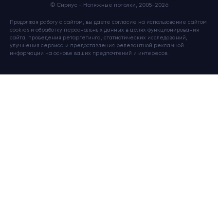
© Сириус - Натяжные потолки, 2005-2026
Продолжая работу с сайтом, вы даете согласие на использование сайтом
cookies и обработку персональных данных в целях функционирования
сайта, проведения ретаргетинга, статистических исследований,
улучшения сервиса и предоставления релевантной рекламной
информации на основе ваших предпочтений и интересов.