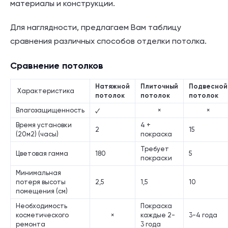
материалы и конструкции.
Для наглядности, предлагаем Вам таблицу
сравнения различных способов отделки потолка.
Сравнение потолков
Натяжной
Плиточный
Подвесной
Характеристика
потолок
потолок
потолок
Влагозащищенность
×
×
Время установки
4 +
2
15
(20м2) (часы)
покраска
Требует
Цветовая гамма
180
5
покраски
Минимальная
потеря высоты
2,5
1,5
10
помещения (см)
Необходимость
Покраска
косметического
×
каждые 2-
3-4 года
ремонта
3 года