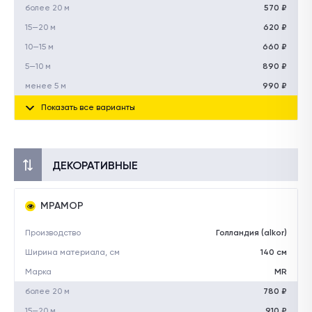
более 20 м
570 ₽
15—20 м
620 ₽
10—15 м
660 ₽
5—10 м
890 ₽
менее 5 м
990 ₽
Показать все варианты
ДЕКОРАТИВНЫЕ
МРАМОР
Производство
Голландия (alkor)
Ширина материала, см
140 см
Марка
MR
более 20 м
780 ₽
15—20 м
910 ₽