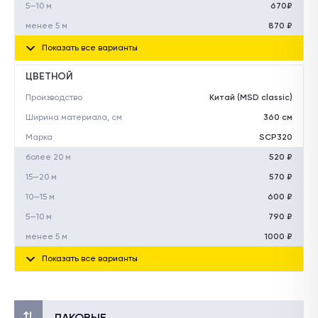
5—10 м
670₽
менее 5 м
870 ₽
Показать все варианты
ЦВЕТНОЙ
Производство
Китай (MSD classic)
Ширина материала, см
360 см
Марка
SCP320
более 20 м
520 ₽
15—20 м
570 ₽
10—15 м
600 ₽
5—10 м
790 ₽
менее 5 м
1000 ₽
Показать все варианты
ЛАКОВЫЕ