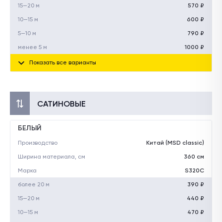
15—20 м
570 ₽
10—15 м
600 ₽
5—10 м
790 ₽
менее 5 м
1000 ₽
Показать все варианты
САТИНОВЫЕ
БЕЛЫЙ
Производство
Китай (MSD classic)
Ширина материала, см
360 см
Марка
S320C
более 20 м
390 ₽
15—20 м
440 ₽
10—15 м
470 ₽