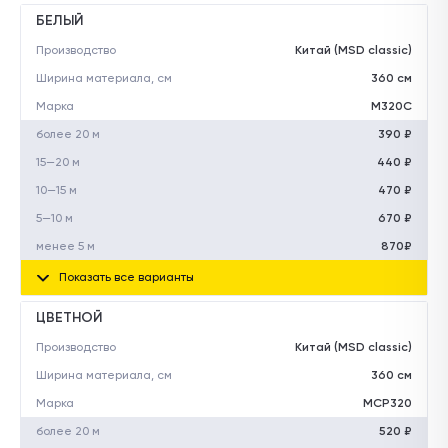
БЕЛЫЙ
Производство
Китай (MSD classic)
Ширина материала, см
360 см
Марка
М320C
более 20 м
390 ₽
15—20 м
440 ₽
10—15 м
470 ₽
5—10 м
670 ₽
менее 5 м
870₽
Показать все варианты
ЦВЕТНОЙ
Производство
Китай (MSD classic)
Ширина материала, см
360 см
Марка
MCP320
более 20 м
520 ₽