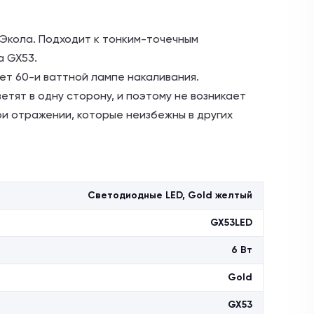
 Экола. Подходит к тонким-точечным
a GX53.
т 60-и ваттной лампе накаливания.
тят в одну сторону, и поэтому не возникает
ри отражении, которые неизбежны в других
тысяч часов — значительно выше, чем у
есцентной) или галогеновой лампы. Цвет
изуется цветовой температурой, она
Светодиодные LED, Gold желтый
ьвина.
GX53LED
т. Лампа имеет матовое стекло. Не
ами света. Экономит до 90% электро энергии.
6 Вт
Gold
GX53