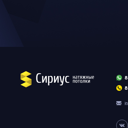
8
8
i