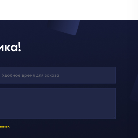
ика!
анных