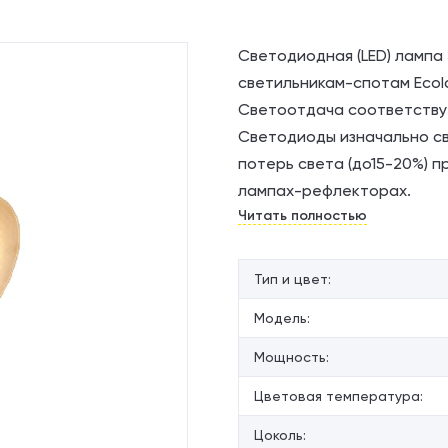
Светодиодная (LED) лампа
светильникам-спотам Ecol
Светоотдача соответствуе
Светодиоды изначально све
потерь света (до15-20%) п
лампах-рефлекторах.
Читать полностью
Средний срок службы — 30 
энергосберегающей(люмин
излучения лампы характер
Тип и цвет:
измеряется в градусах Кел
Модель:
2700 (К) теплый белый све
использовать с регулятор
Мощность:
Цветовая температура:
Цоколь: