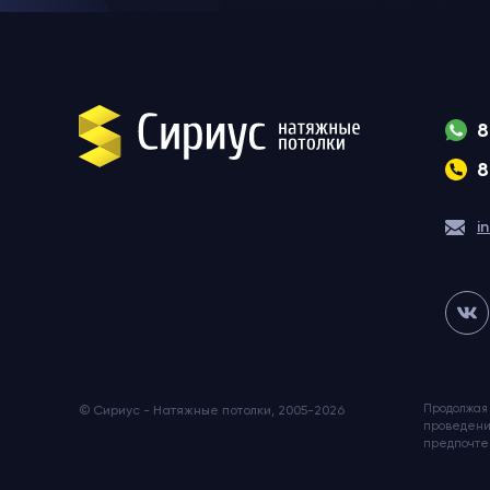
8
8
i
Продолжая 
© Сириус - Натяжные потолки, 2005-2026
проведени
предпочте