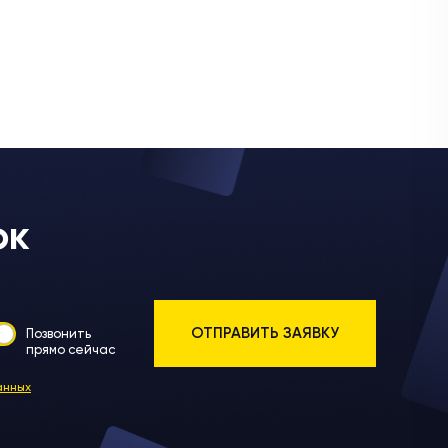
ок
Позвонить
прямо сейчас
анных