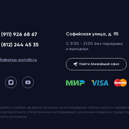
 (911) 926 68 67
Софийская улица, д. 95
C 9:00 - 21:00 без перерыва
 (812) 244 45 35
и выходных
nfo@sirius-potolki.ru
Найти ближайший офис
работу с сайтом, вы даете согласие на использование сайтом cookies и обрабо
я ретаргетинга, статистических исследований, улучшения сервиса и предост
ний и интересов.