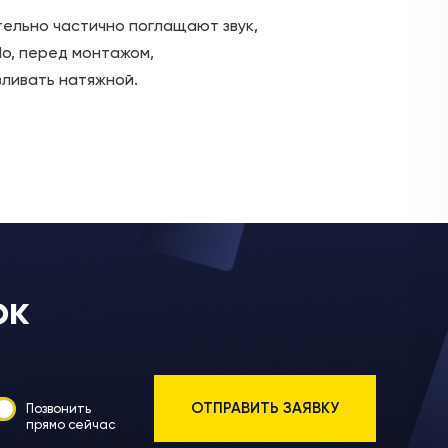
тельно частично поглащают звук,
Но, перед монтажом,
вливать натяжной.
ок
Позвонить
прямо сейчас