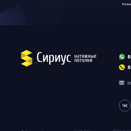
Нажи
8
8
i